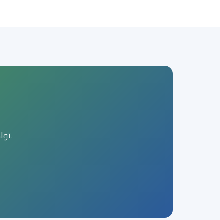
تواصل معنا وسنساعدك في اختيار المسار الأنسب لعمر واهتمامات طفلك.