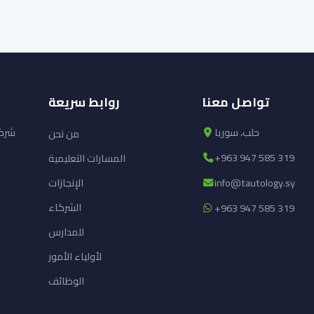
تواصل معنا
روابط سريعة
حلب، سوريا
شركة
من نحن
+963 947 585 319
المسارات التعليمية
info@tautology.sy
الإنجازات
الشركاء
+963 947 585 319
للمدارس
لأولياء الأمور
الوظائف