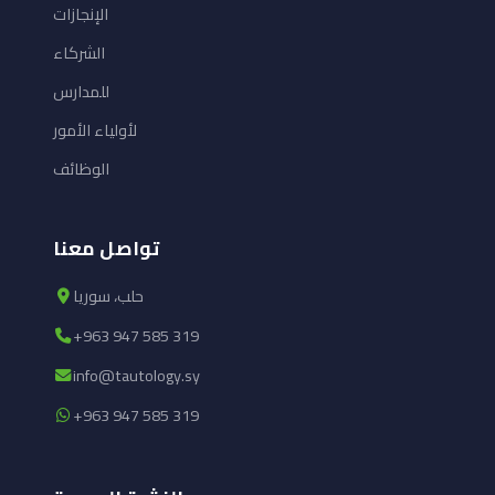
الإنجازات
الشركاء
للمدارس
لأولياء الأمور
الوظائف
تواصل معنا
حلب، سوريا
+963 947 585 319
info@tautology.sy
+963 947 585 319