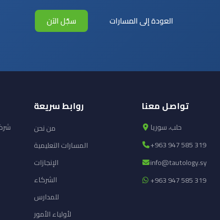
العودة إلى المسارات
سجّل الآن
تواصل معنا
روابط سريعة
حلب، سوريا
شركة
من نحن
+963 947 585 319
المسارات التعليمية
info@tautology.sy
الإنجازات
الشركاء
+963 947 585 319
للمدارس
لأولياء الأمور