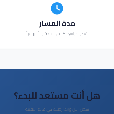
مدة المسار
فصل دراسي كامل - حصتان أسبوعياً
هل أنت مستعد للبدء؟
سجّل الآن وابدأ رحلتك في عالم التقنية