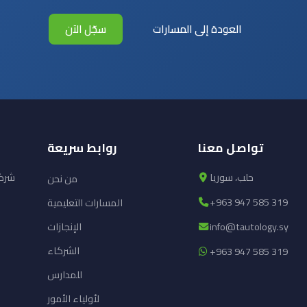
العودة إلى المسارات
سجّل الآن
تواصل معنا
روابط سريعة
حلب، سوريا
شركة
من نحن
+963 947 585 319
المسارات التعليمية
info@tautology.sy
الإنجازات
الشركاء
+963 947 585 319
للمدارس
لأولياء الأمور