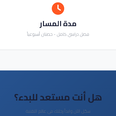
مدة المسار
فصل دراسي كامل - حصتان أسبوعياً
هل أنت مستعد للبدء؟
سجّل الآن وابدأ رحلتك في عالم التقنية