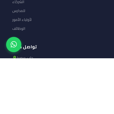
الشركاء
للمدارس
لأولياء الأمور
الوظائف
تواصل معنا
حلب، سوريا
+963 947 585 319
info@tautology.sy
+963 947 585 319
النشرة البريدية